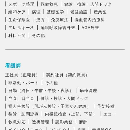
スポーツ整形
救命救急
健診・検診・人間ドック
緩和ケア
病理
基礎医学
老健施設
産業医
生命保険医
漢方
免疫療法
脳血管内治療科
アレルギー科
睡眠呼吸障害外来
AGA外来
科目不問
その他
看護師
正社員（正職員）
契約社員（契約職員）
非常勤・パート
その他
日勤（終日・午前・午後・夜診）
病棟管理
当直、日当直
健診・検診・人間ドック
婦人科検診（乳がん検診・子宮がん健診）
予防接種
往診・訪問診療
内視鏡検査（上部、下部）
エコー
救急対応
透析管理
読影業務
麻酔
ペインクリニック
コンタクト
治験
未経験OK