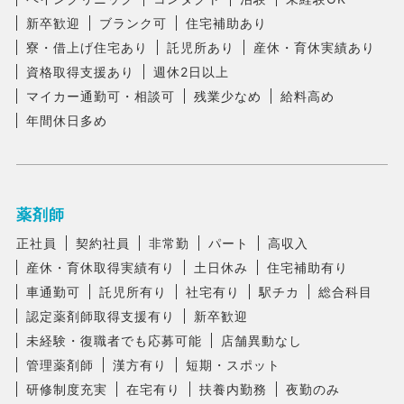
新卒歓迎
ブランク可
住宅補助あり
寮・借上げ住宅あり
託児所あり
産休・育休実績あり
資格取得支援あり
週休2日以上
マイカー通勤可・相談可
残業少なめ
給料高め
年間休日多め
薬剤師
正社員
契約社員
非常勤
パート
高収入
産休・育休取得実績有り
土日休み
住宅補助有り
車通勤可
託児所有り
社宅有り
駅チカ
総合科目
認定薬剤師取得支援有り
新卒歓迎
未経験・復職者でも応募可能
店舗異動なし
管理薬剤師
漢方有り
短期・スポット
研修制度充実
在宅有り
扶養内勤務
夜勤のみ