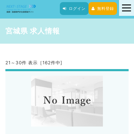
tog
ログイン
無料登録
nav
宮城県 求人情報
21～30件 表示［162件中]