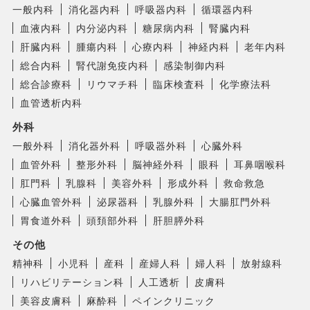
一般内科
消化器内科
呼吸器内科
循環器内科
血液内科
内分泌内科
糖尿病内科
腎臓内科
肝臓内科
腫瘍内科
心療内科
神経内科
老年内科
総合内科
腎代謝免疫内科
感染制御内科
総合診療科
リウマチ科
臨床検査科
化学療法科
血管透析内科
外科
一般外科
消化器外科
呼吸器外科
心臓外科
血管外科
整形外科
脳神経外科
眼科
耳鼻咽喉科
肛門科
乳腺科
美容外科
形成外科
救命救急
心臓血管外科
泌尿器科
乳腺外科
大腸肛門外科
胃食道外科
頭頚部外科
肝胆膵外科
その他
精神科
小児科
産科
産婦人科
婦人科
放射線科
リハビリテーション科
人工透析
皮膚科
美容皮膚科
麻酔科
ペインクリニック