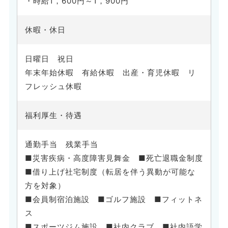
・時給1，600円～1，900円
休暇・休日
日曜日 祝日
年末年始休暇 有給休暇 出産・育児休暇 リ
フレッシュ休暇
福利厚生・待遇
通勤手当 残業手当
■災害疾病・高度障害見舞金 ■死亡退職金制度
■借り上げ社宅制度（転居を伴う異動が可能な
方を対象）
■会員制宿泊施設 ■ゴルフ施設 ■フィットネ
ス
■スポーツジム施設 ■社内クラブ ■社内語学