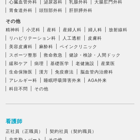
心臓血管外科
泌尿器科
乳腺外科
大腸肛門外科
胃食道外科
頭頚部外科
肝胆膵外科
その他
精神科
小児科
産科
産婦人科
婦人科
放射線科
リハビリテーション科
人工透析
皮膚科
美容皮膚科
麻酔科
ペインクリニック
スポーツ整形
救命救急
健診・検診・人間ドック
緩和ケア
病理
基礎医学
老健施設
産業医
生命保険医
漢方
免疫療法
脳血管内治療科
アレルギー科
睡眠呼吸障害外来
AGA外来
科目不問
その他
看護師
正社員（正職員）
契約社員（契約職員）
非常勤・パート
その他