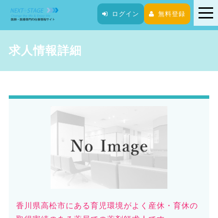
tog
ログイン
無料登録
nav
求人情報詳細
香川県高松市にある育児環境がよく産休・育休の