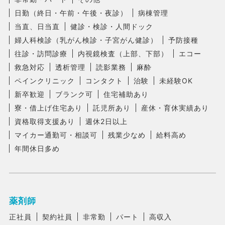
日勤（終日・午前・午後・夜診）
病棟管理
当直、日当直
健診・検診・人間ドック
婦人科検診（乳がん検診・子宮がん健診）
予防接種
往診・訪問診療
内視鏡検査（上部、下部）
エコー
救急対応
透析管理
読影業務
麻酔
ペインクリニック
コンタクト
治験
未経験OK
新卒歓迎
ブランク可
住宅補助あり
寮・借上げ住宅あり
託児所あり
産休・育休実績あり
資格取得支援あり
週休2日以上
マイカー通勤可・相談可
残業少なめ
給料高め
年間休日多め
薬剤師
正社員
契約社員
非常勤
パート
高収入