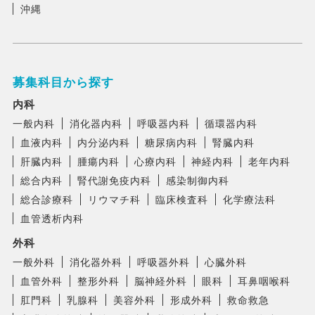
沖縄
募集科目から探す
内科
一般内科
消化器内科
呼吸器内科
循環器内科
血液内科
内分泌内科
糖尿病内科
腎臓内科
肝臓内科
腫瘍内科
心療内科
神経内科
老年内科
総合内科
腎代謝免疫内科
感染制御内科
総合診療科
リウマチ科
臨床検査科
化学療法科
血管透析内科
外科
一般外科
消化器外科
呼吸器外科
心臓外科
血管外科
整形外科
脳神経外科
眼科
耳鼻咽喉科
肛門科
乳腺科
美容外科
形成外科
救命救急