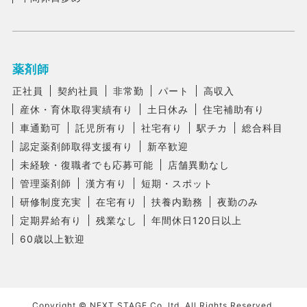
薬剤師
正社員
契約社員
非常勤
パート
高収入
産休・育休取得実績有り
土日休み
住宅補助有り
車通勤可
託児所有り
社宅有り
駅チカ
総合科目
認定薬剤師取得支援有り
新卒歓迎
未経験・復職者でも応募可能
店舗異動なし
管理薬剤師
漢方有り
短期・スポット
研修制度充実
在宅有り
扶養内勤務
夜勤のみ
定期昇給有り
残業なし
年間休日120日以上
60歳以上歓迎
Copyright © NEXT STAGE Co.,ltd. All Rights Reserved.