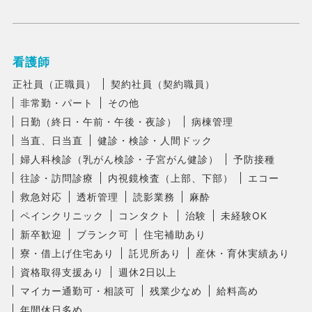
看護師
正社員（正職員）
契約社員（契約職員）
非常勤・パート
その他
日勤（終日・午前・午後・夜診）
病棟管理
当直、日当直
健診・検診・人間ドック
婦人科検診（乳がん検診・子宮がん健診）
予防接種
往診・訪問診療
内視鏡検査（上部、下部）
エコー
救急対応
透析管理
読影業務
麻酔
ペインクリニック
コンタクト
治験
未経験OK
新卒歓迎
ブランク可
住宅補助あり
寮・借上げ住宅あり
託児所あり
産休・育休実績あり
資格取得支援あり
週休2日以上
マイカー通勤可・相談可
残業少なめ
給料高め
年間休日多め