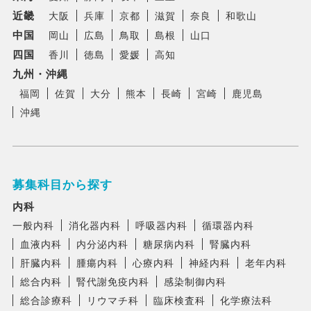
近畿
大阪
兵庫
京都
滋賀
奈良
和歌山
中国
岡山
広島
鳥取
島根
山口
四国
香川
徳島
愛媛
高知
九州・沖縄
福岡
佐賀
大分
熊本
長崎
宮崎
鹿児島
沖縄
募集科目から探す
内科
一般内科
消化器内科
呼吸器内科
循環器内科
血液内科
内分泌内科
糖尿病内科
腎臓内科
肝臓内科
腫瘍内科
心療内科
神経内科
老年内科
総合内科
腎代謝免疫内科
感染制御内科
総合診療科
リウマチ科
臨床検査科
化学療法科