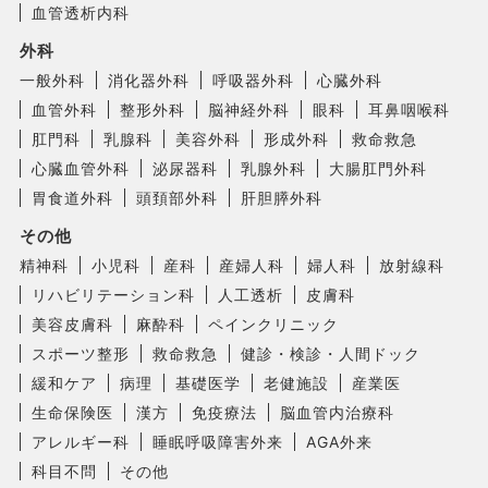
血管透析内科
外科
一般外科
消化器外科
呼吸器外科
心臓外科
血管外科
整形外科
脳神経外科
眼科
耳鼻咽喉科
肛門科
乳腺科
美容外科
形成外科
救命救急
心臓血管外科
泌尿器科
乳腺外科
大腸肛門外科
胃食道外科
頭頚部外科
肝胆膵外科
その他
精神科
小児科
産科
産婦人科
婦人科
放射線科
リハビリテーション科
人工透析
皮膚科
美容皮膚科
麻酔科
ペインクリニック
スポーツ整形
救命救急
健診・検診・人間ドック
緩和ケア
病理
基礎医学
老健施設
産業医
生命保険医
漢方
免疫療法
脳血管内治療科
アレルギー科
睡眠呼吸障害外来
AGA外来
科目不問
その他